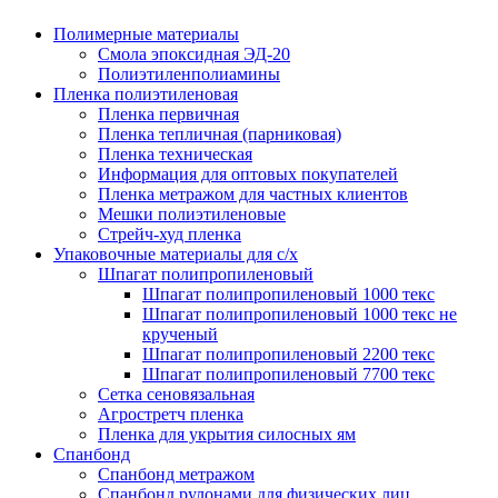
Полимерные материалы
Смола эпоксидная ЭД-20
Полиэтиленполиамины
Пленка полиэтиленовая
Пленка первичная
Пленка тепличная (парниковая)
Пленка техническая
Информация для оптовых покупателей
Пленка метражом для частных клиентов
Мешки полиэтиленовые
Стрейч-худ пленка
Упаковочные материалы для с/х
Шпагат полипропиленовый
Шпагат полипропиленовый 1000 текс
Шпагат полипропиленовый 1000 текс не
крученый
Шпагат полипропиленовый 2200 текс
Шпагат полипропиленовый 7700 текс
Сетка сеновязальная
Агростретч пленка
Пленка для укрытия силосных ям
Спанбонд
Спанбонд метражом
Спанбонд рулонами для физических лиц